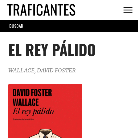
Skip
to
main
SEARCH
content
FORM
EL REY PÁLIDO
WALLACE, DAVID FOSTER