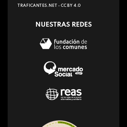
sends
TRAFICANTES.NET -
CC BY 4.0
e-
mail)
NUESTRAS REDES