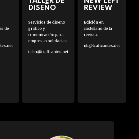
TALLER DE
NEW LEFT
DISEÑO
REVIEW
Servicios de diseño
Edición en
es de
gráfico y
castellano de la
comunicación para
revista.
empresas solidarias.
es.net
nlr@traficantes.net
taller@traficantes.net