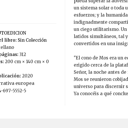
pueda superar la adversi
un sistema solar o toda u
esfuerzos; y la humanida
indignadmente compartim
un ciego utilitarismo. Un
AUTOEDICION
latidos simultáneos, tal
l libro:
Sin Colección
convertidos en una insig
tellano
páginas:
312
"El cono de Mos era un 
s:
200 cm × 140 cm × 0
erigido cerca de la plata
Señor, la noche antes de
blicación:
2020
Mos se reunieron cobijada
rrativa europea
universo para discernir s
4-697-5552-5
Ya conocéis a qué conclus