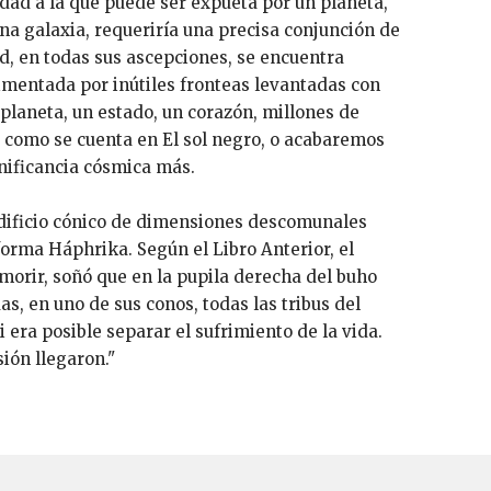
dad a la que puede ser expueta por un planeta,
na galaxia, requeriría una precisa conjunción de
d, en todas sus ascepciones, se encuentra
entada por inútiles fronteas levantadas con
 planeta, un estado, un corazón, millones de
 y como se cuenta en El sol negro, o acabaremos
nificancia cósmica más.
edificio cónico de dimensiones descomunales
forma Háphrika. Según el Libro Anterior, el
 morir, soñó que en la pupila derecha del buho
s, en uno de sus conos, todas las tribus del
i era posible separar el sufrimiento de la vida.
ión llegaron."