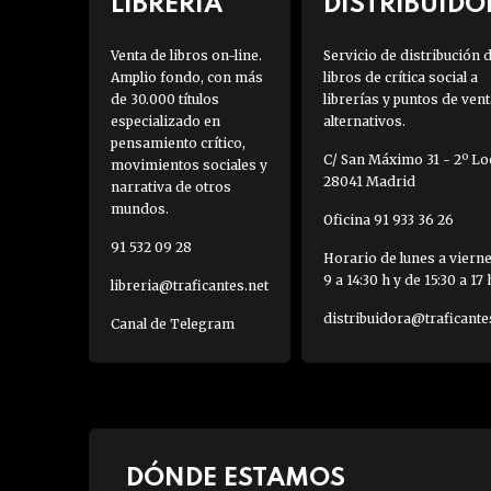
LIBRERÍA
DISTRIBUIDO
Venta de libros on-line.
Servicio de distribución 
Amplio fondo, con más
libros de crítica social a
de 30.000 títulos
librerías y puntos de vent
especializado en
alternativos.
pensamiento crítico,
C/ San Máximo 31 - 2º Loc
movimientos sociales y
28041 Madrid
narrativa de otros
mundos.
Oficina 91 933 36 26
91 532 09 28
Horario de lunes a viern
9 a 14:30 h y de 15:30 a 17 
libreria@traficantes.net
distribuidora@traficante
Canal de Telegram
DÓNDE ESTAMOS