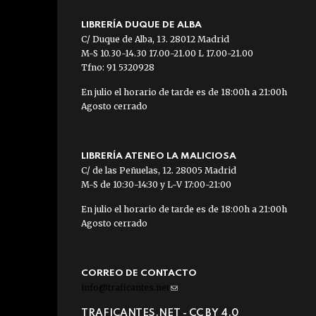
LIBRERÍA DUQUE DE ALBA
C/ Duque de Alba, 13. 28012 Madrid
M-S 10.30-14.30 17.00-21.00 L 17.00-21.00
Tfno: 91 5320928
En julio el horario de tarde es de 18:00h a 21:00h
Agosto cerrado
LIBRERÍA ATENEO LA MALICIOSA
C/ de las Peñuelas, 12. 28005 Madrid
M-S de 10:30-14:30 y L-V 17:00-21:00
En julio el horario de tarde es de 18:00h a 21:00h
Agosto cerrado
CORREO DE CONTACTO
info@traficantes.net
(link
sends
TRAFICANTES.NET -
CC BY 4.0
e-