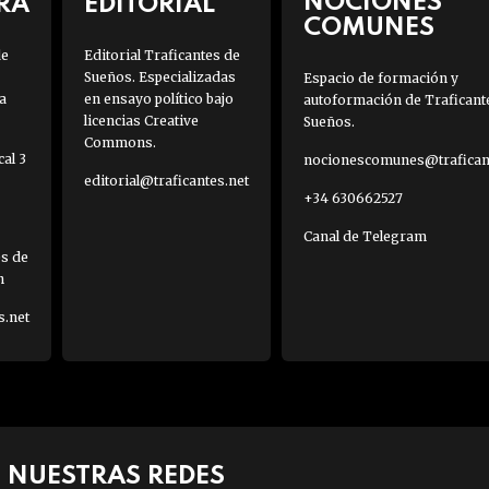
NOCIONES
RA
EDITORIAL
COMUNES
de
Editorial Traficantes de
Sueños. Especializadas
Espacio de formación y
a
en ensayo político bajo
autoformación de Traficant
licencias Creative
Sueños.
Commons.
al 3
nocionescomunes@traficant
editorial@traficantes.net
+34 630662527
Canal de Telegram
es de
h
s.net
NUESTRAS REDES