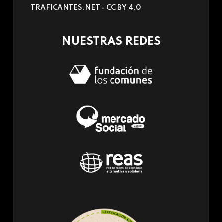
TRAFICANTES.NET -
CC BY 4.0
e-
mail)
NUESTRAS REDES