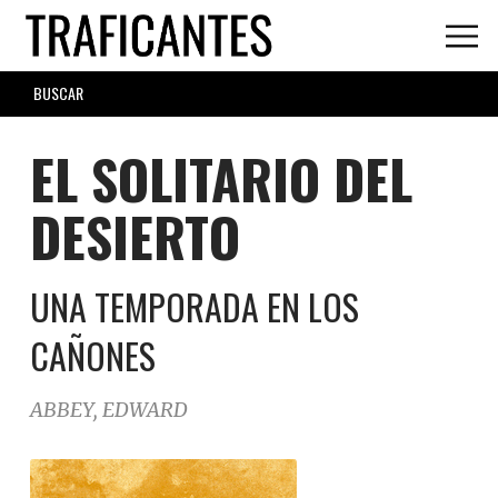
Skip
to
main
SEARCH
content
FORM
EL SOLITARIO DEL
DESIERTO
UNA TEMPORADA EN LOS
CAÑONES
ABBEY, EDWARD