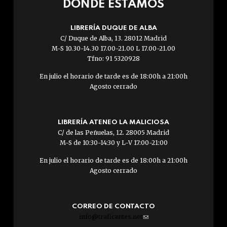
DÓNDE ESTAMOS
LIBRERÍA DUQUE DE ALBA
C/ Duque de Alba, 13. 28012 Madrid
M-S 10.30-14.30 17.00-21.00 L 17.00-21.00
Tfno: 91 5320928
En julio el horario de tarde es de 18:00h a 21:00h
Agosto cerrado
LIBRERÍA ATENEO LA MALICIOSA
C/ de las Peñuelas, 12. 28005 Madrid
M-S de 10:30-14:30 y L-V 17:00-21:00
En julio el horario de tarde es de 18:00h a 21:00h
Agosto cerrado
CORREO DE CONTACTO
info@traficantes.net
(link
sends