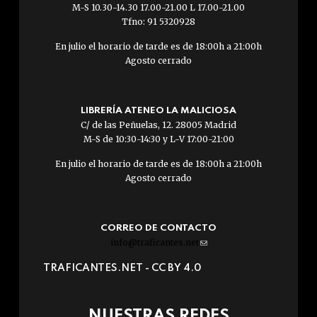
M-S 10.30-14.30 17.00-21.00 L 17.00-21.00
Tfno: 91 5320928
En julio el horario de tarde es de 18:00h a 21:00h
Agosto cerrado
LIBRERÍA ATENEO LA MALICIOSA
C/ de las Peñuelas, 12. 28005 Madrid
M-S de 10:30-14:30 y L-V 17:00-21:00
En julio el horario de tarde es de 18:00h a 21:00h
Agosto cerrado
CORREO DE CONTACTO
info@traficantes.net
(link
sends
TRAFICANTES.NET -
CC BY 4.0
e-
mail)
NUESTRAS REDES