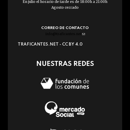
En julio el horario de tarde es de 18:00h a 21:00h
Agosto cerrado
CORREO DE CONTACTO
info@traficantes.net
(link
sends
TRAFICANTES.NET -
CC BY 4.0
e-
mail)
NUESTRAS REDES