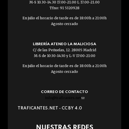
M-S 10.30-14.30 17.00-21.00 L 17.00-21.00
Tfno: 91 5320928
En julio el horario de tarde es de 18:00h a 21:00h
Agosto cerrado
LIBRERÍA ATENEO LA MALICIOSA
C/ de las Peñuelas, 12. 28005 Madrid
M-S de 10:30-14:30 y L-V 17:00-21:00
En julio el horario de tarde es de 18:00h a 21:00h
Agosto cerrado
CORREO DE CONTACTO
info@traficantes.net
(link
sends
TRAFICANTES.NET -
CC BY 4.0
e-
mail)
NUESTRAS REDES