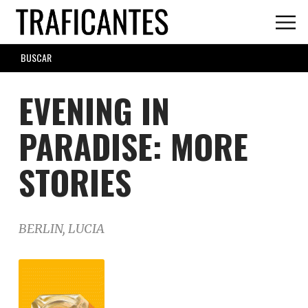
Skip
to
main
SEARCH
content
FORM
EVENING IN
PARADISE: MORE
STORIES
BERLIN, LUCIA