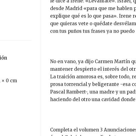
le dice a Irene: «Levántate». Israel,
desde Madrid «para que me hablen p
explique qué es lo que pasa». Irene r
que quieras vete o quédate desvéla
con tus puños tus frases ya no puedo
ción
No en vano, ya dijo Carmen Martín q
mantener despierto el interés del otr
La traición amorosa es, sobre todo, r
 × 0 cm
prosa torrencial y beligerante -esa c
Pascal Rambert-, una madre y un padr
haciendo del otro una cavidad donde 
Completa el volumen 3 Anunciaciones,