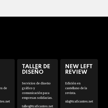
TALLER DE
NEW LEFT
DISEÑO
REVIEW
Servicios de diseño
Edición en
es de
gráfico y
castellano de la
comunicación para
revista.
empresas solidarias.
es.net
nlr@traficantes.net
taller@traficantes.net