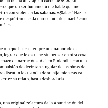
 que ha hecho un viaje en coche de 4000 km
ara que un ser humano tú me hable que me
etira con violencia las sábanas. «¿Sabes? Haz lo
me despiértame cada quince minutos machácame
 más».
ue «lo que busca siempre un enamorado es
o, lograr que le escuche sin pensar en otra cosa.
echazo de narración». Así, en Finlandia, con una
ompulsión de decir tan singular de las obras de
e discuten la custodia de su hija mientras van
verter su relato, hasta desbordarla.
 una original relectura de la Anunciación del