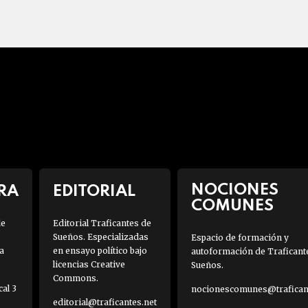
NOCIONES
RA
EDITORIAL
COMUNES
de
Editorial Traficantes de
Sueños. Especializadas
Espacio de formación y
a
en ensayo político bajo
autoformación de Traficant
licencias Creative
Sueños.
Commons.
al 3
nocionescomunes@traficant
editorial@traficantes.net