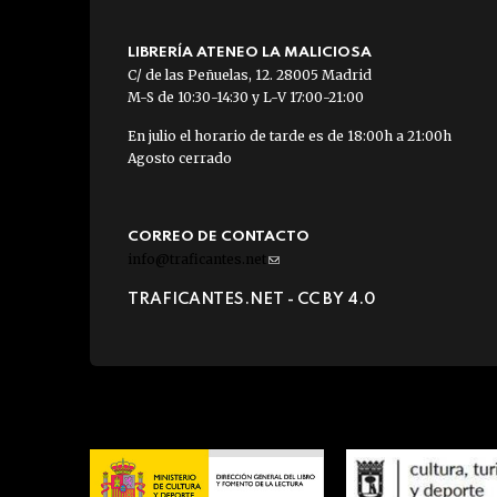
LIBRERÍA ATENEO LA MALICIOSA
C/ de las Peñuelas, 12. 28005 Madrid
M-S de 10:30-14:30 y L-V 17:00-21:00
En julio el horario de tarde es de 18:00h a 21:00h
Agosto cerrado
CORREO DE CONTACTO
info@traficantes.net
(link
sends
TRAFICANTES.NET -
CC BY 4.0
e-
mail)