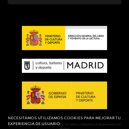
NECESITAMOS UTILIZAMOS COOKIES PARA MEJORAR TU
EXPERIENCIA DE USUARIO
Actividad subvencionada por el Ministerio de Cultura y Deportes y el Ayuntamiento de
Madrid