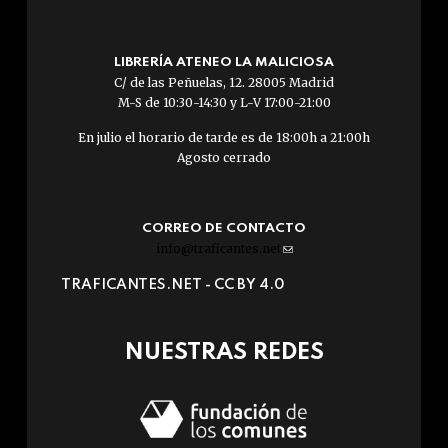
LIBRERÍA ATENEO LA MALICIOSA
C/ de las Peñuelas, 12. 28005 Madrid
M-S de 10:30-14:30 y L-V 17:00-21:00
En julio el horario de tarde es de 18:00h a 21:00h
Agosto cerrado
CORREO DE CONTACTO
info@traficantes.net
(link
sends
TRAFICANTES.NET -
CC BY 4.0
e-
mail)
NUESTRAS REDES