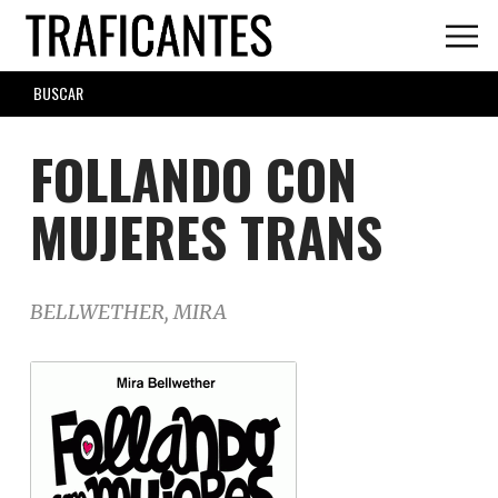
Skip
to
main
SEARCH
content
FORM
FOLLANDO CON
MUJERES TRANS
BELLWETHER, MIRA