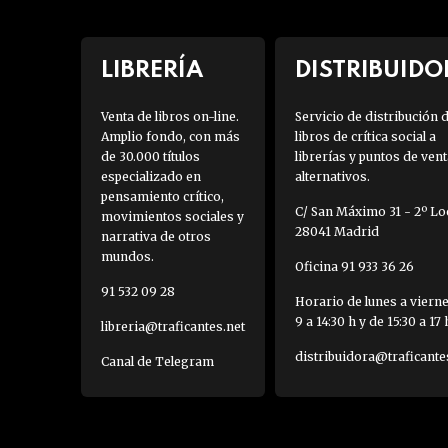
LIBRERÍA
DISTRIBUIDO
Venta de libros on-line.
Servicio de distribución 
Amplio fondo, con más
libros de crítica social a
de 30.000 títulos
librerías y puntos de vent
especializado en
alternativos.
pensamiento crítico,
C/ San Máximo 31 - 2º Loc
movimientos sociales y
28041 Madrid
narrativa de otros
mundos.
Oficina 91 933 36 26
91 532 09 28
Horario de lunes a viern
9 a 14:30 h y de 15:30 a 17 
libreria@traficantes.net
distribuidora@traficante
Canal de Telegram