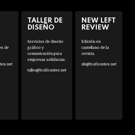
TALLER DE
NEW LEFT
DISEÑO
REVIEW
Servicios de diseño
Edición en
es de
gráfico y
castellano de la
comunicación para
revista.
empresas solidarias.
es.net
nlr@traficantes.net
taller@traficantes.net