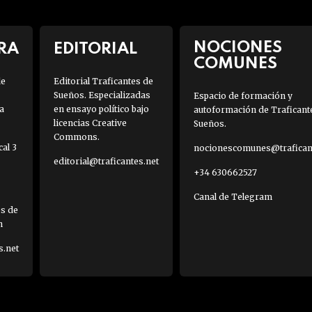
NOCIONES
RA
EDITORIAL
COMUNES
de
Editorial Traficantes de
Sueños. Especializadas
Espacio de formación y
a
en ensayo político bajo
autoformación de Traficant
licencias Creative
Sueños.
Commons.
al 3
nocionescomunes@traficant
editorial@traficantes.net
+34 630662527
Canal de Telegram
es de
h
s.net