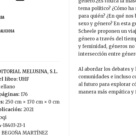
género.¿Es tóxica la mas
tema político? ¿Cómo ha 
para quién? ¿En qué nos 
LBA
sexo y género? En esta g
MALICIOSA
Scheele proponen un via
género a través del tiem
y feminidad, géneros no 
intersección entre género
Al abordar los debates y 
DITORIAL MELUSINA, S.L.
comunidades e incluso co
l libro:
UHF
al futuro para explorar
tellano
manera más empática y f
páginas:
176
s:
250 cm × 170 cm × 0 cm
blicación:
2021
bqi
4-18403-23-1
:
BEGOÑA MARTÍNEZ