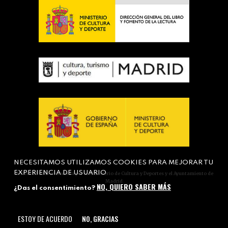
NECESITAMOS UTILIZAMOS COOKIES PARA MEJORAR TU
EXPERIENCIA DE USUARIO
Actividad subvencionada por el Ministerio de Cultura y Deportes y el Ayuntamiento de
Madrid
NO, QUIERO SABER MÁS
¿Das el consentimiento?
ESTOY DE ACUERDO
NO, GRACIAS