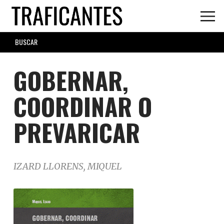
Skip
to
main
SEARCH
content
FORM
GOBERNAR,
COORDINAR O
PREVARICAR
IZARD LLORENS, MIQUEL