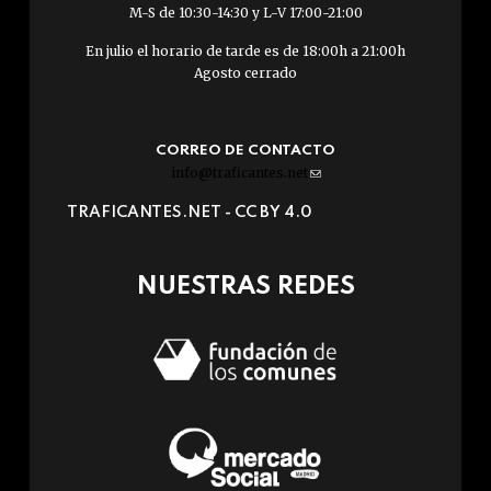
M-S de 10:30-14:30 y L-V 17:00-21:00
En julio el horario de tarde es de 18:00h a 21:00h
Agosto cerrado
CORREO DE CONTACTO
info@traficantes.net
(link
sends
TRAFICANTES.NET -
CC BY 4.0
e-
mail)
NUESTRAS REDES