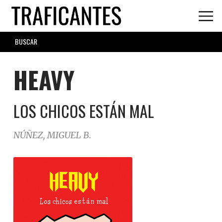
Skip
to
main
SEARCH
content
FORM
HEAVY
LOS CHICOS ESTÁN MAL
NÚÑEZ, MIGUEL B.