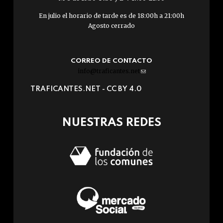
En julio el horario de tarde es de 18:00h a 21:00h
Agosto cerrado
CORREO DE CONTACTO
info@traficantes.net
(link
sends
TRAFICANTES.NET -
CC BY 4.0
e-
mail)
NUESTRAS REDES