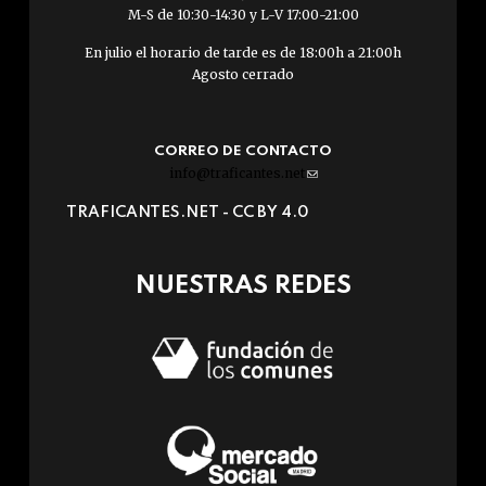
M-S de 10:30-14:30 y L-V 17:00-21:00
En julio el horario de tarde es de 18:00h a 21:00h
Agosto cerrado
CORREO DE CONTACTO
info@traficantes.net
(link
sends
TRAFICANTES.NET -
CC BY 4.0
e-
mail)
NUESTRAS REDES