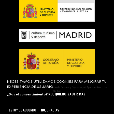
NECESITAMOS UTILIZAMOS COOKIES PARA MEJORAR TU
EXPERIENCIA DE USUARIO
Actividad subvencionada por el Ministerio de Cultura y Deportes y el Ayuntamiento de
Madrid
NO, QUIERO SABER MÁS
¿Das el consentimiento?
ESTOY DE ACUERDO
NO, GRACIAS