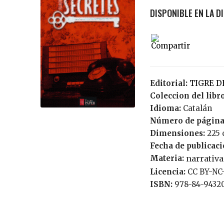
Editorial:
TIGRE 
Coleccion del libr
Idioma:
Catalán
Número de página
Dimensiones:
225 
Fecha de publicac
Materia:
narrativ
Licencia:
CC BY-N
ISBN:
978-84-9432