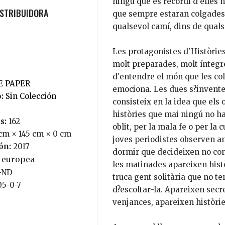
ningú que es recordi d'elles 
que sempre estaran colgades p
qualsevol camí, dins de qual
Les protagonistes d'Històries 
molt preparades, molt íntegr
d'entendre el món que les co
DE PAPER
emociona. Les dues s?invente
o:
Sin Colección
consisteix en la idea que els
històries que mai ningú no ha
s:
162
oblit, per la mala fe o per la 
cm × 145 cm × 0 cm
joves periodistes observen a
ión:
2017
dormir que decideixen no conr
a europea
les matinades apareixen hist
C-ND
truca gent solitària que no te
05-0-7
d?escoltar-la. Apareixen sec
venjances, apareixen històrie