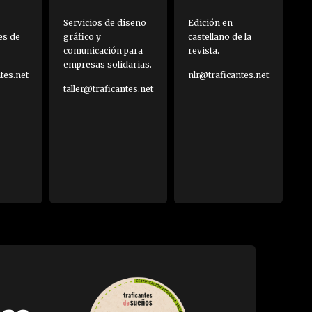
Servicios de diseño
Edición en
es de
gráfico y
castellano de la
comunicación para
revista.
empresas solidarias.
es.net
nlr@traficantes.net
taller@traficantes.net