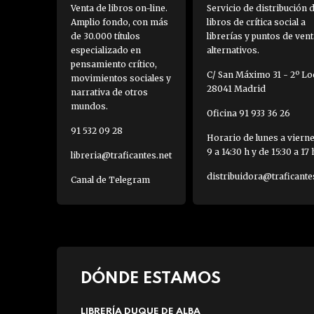
Venta de libros on-line.
Servicio de distribución 
Amplio fondo, con más
libros de crítica social a
de 30.000 títulos
librerías y puntos de vent
especializado en
alternativos.
pensamiento crítico,
C/ San Máximo 31 - 2º Loc
movimientos sociales y
28041 Madrid
narrativa de otros
mundos.
Oficina 91 933 36 26
91 532 09 28
Horario de lunes a viern
9 a 14:30 h y de 15:30 a 17 
libreria@traficantes.net
distribuidora@traficante
Canal de Telegram
DÓNDE ESTAMOS
LIBRERÍA DUQUE DE ALBA