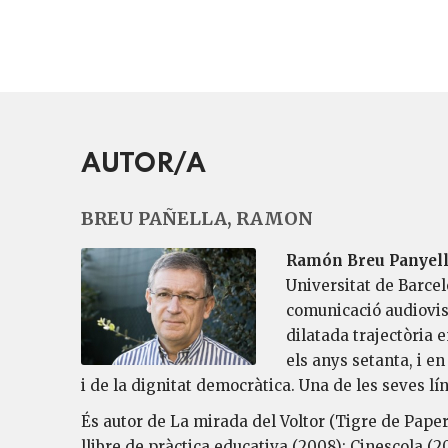
AUTOR/A
BREU PAÑELLA, RAMON
Ramón Breu Panyel
Universitat de Barcel
comunicació audiovisu
dilatada trajectòria 
els anys setanta, i e
i de la dignitat democràtica. Una de les seves lín
És autor de La mirada del Voltor (Tigre de Paper,
llibre de pràctica educativa (2008); Cinescola 