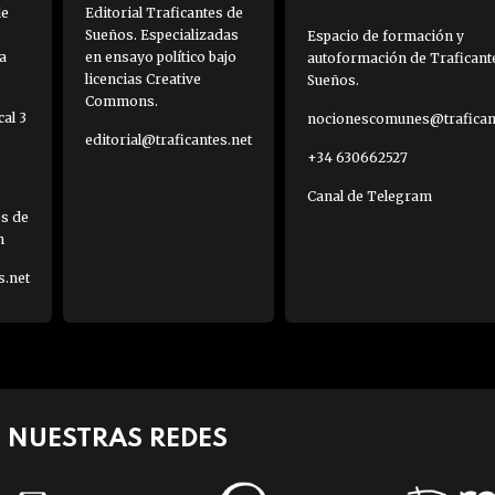
de
Editorial Traficantes de
Sueños. Especializadas
Espacio de formación y
a
en ensayo político bajo
autoformación de Traficant
licencias Creative
Sueños.
Commons.
al 3
nocionescomunes@traficant
editorial@traficantes.net
+34 630662527
Canal de Telegram
es de
h
s.net
NUESTRAS REDES