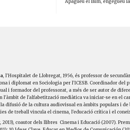
Apagueu el llum, engegueu la 
la
, l’Hospitalet de Llobregat, 1956, és professor de secundà
ona i diplomat en Sociologia per l’ICESB. Coordinador del p
al i formador del professorat, a més de ser autor de diferent
en l’àmbit de l’alfabetització mediàtica va iniciar-se en el
n la difusió de la cultura audiovisual en àmbits populars i d
ies de treball vincula el cinema, l’educació crítica i el cone
 2013), coautor dels llibres Cinema i Educació (2007). Premi
(2011); 10 Ideas Clave. Educar en Medios de Comunicación (2