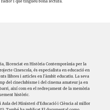
ràdio? i que tingueu bona lectura.
ria, llicenciat en Història Contemporània per la
rojecte Cinescola, és especialista en educació en
s llibres i articles en l’àmbit educatiu. La seva
 camp del cineclubisme i del cinema amateur ja en
e barri, així com en el redreçament de la memòria
ixement històric.
 Aula del Ministeri d’Educació i Ciència al millor
011). També ha publicat El documental como