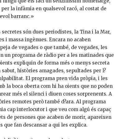
ni ningú que els faci un senzillíssim homenatge,
er la infàmia en qualsevol racó, al costat de
sevol barranc.»
secretes són dues periodistes, la Tina i la Mar,
es i massa ingènues. Encara no acaben
lpeja de vegades o que també, de vegades, les
n un programa de ràdio per a les matinades que
 oients expliquin de forma més o menys secreta
 sabut, històries amagades, sepultades per l?
culpabilitat. El programa pren vida pròpia, i les
mb la boca oberta com hi ha oients que no poden
ear més el silenci i diuen coses sorprenents. A
òries remotes però també d?ara. Al programa
nia cap interlocutor i que veu com algú és capaç
rets de persones que acaben de morir, apareixen
s que fan descansar a qui les explica.