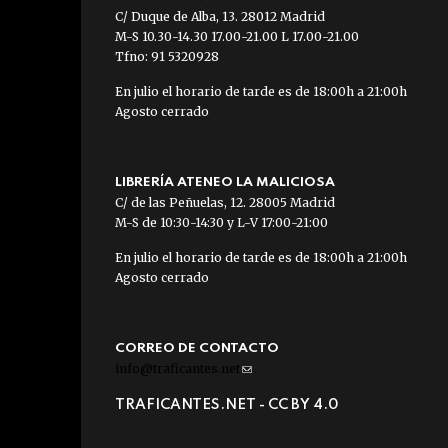
C/ Duque de Alba, 13. 28012 Madrid
M-S 10.30-14.30 17.00-21.00 L 17.00-21.00
Tfno: 91 5320928
En julio el horario de tarde es de 18:00h a 21:00h
Agosto cerrado
LIBRERÍA ATENEO LA MALICIOSA
C/ de las Peñuelas, 12. 28005 Madrid
M-S de 10:30-14:30 y L-V 17:00-21:00
En julio el horario de tarde es de 18:00h a 21:00h
Agosto cerrado
CORREO DE CONTACTO
info@traficantes.net
(link
sends
TRAFICANTES.NET -
CC BY 4.0
e-
mail)