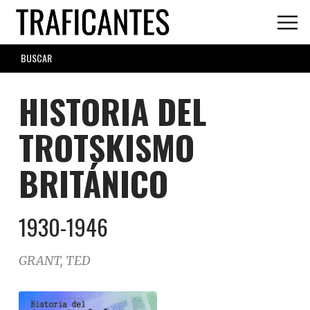
Skip
to
main
SEARCH
content
FORM
HISTORIA DEL
TROTSKISMO
BRITÁNICO
1930-1946
GRANT, TED