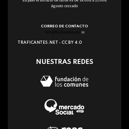
En julio el horario de tarde es de 18:00h a 21:00h
Agosto cerrado
CORREO DE CONTACTO
info@traficantes.net
(link
sends
TRAFICANTES.NET -
CC BY 4.0
e-
mail)
NUESTRAS REDES