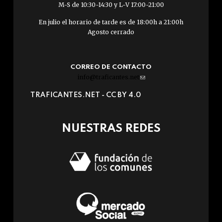
M-S de 10:30-14:30 y L-V 17:00-21:00
En julio el horario de tarde es de 18:00h a 21:00h
Agosto cerrado
CORREO DE CONTACTO
info@traficantes.net
(link
sends
TRAFICANTES.NET -
CC BY 4.0
e-
mail)
NUESTRAS REDES