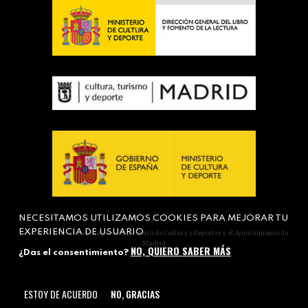
NECESITAMOS UTILIZAMOS COOKIES PARA MEJORAR TU
EXPERIENCIA DE USUARIO
Actividad subvencionada por el Ministerio de Cultura y Deportes y el Ayuntamiento de
Madrid
NO, QUIERO SABER MÁS
¿Das el consentimiento?
ESTOY DE ACUERDO
NO, GRACIAS