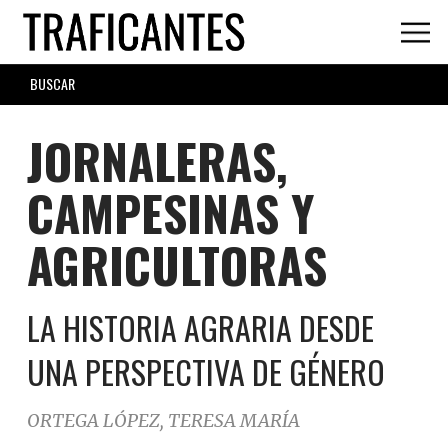
Skip
to
main
SEARCH
content
FORM
JORNALERAS,
CAMPESINAS Y
AGRICULTORAS
LA HISTORIA AGRARIA DESDE
UNA PERSPECTIVA DE GÉNERO
ORTEGA LÓPEZ, TERESA MARÍA