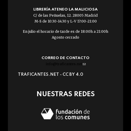
LIBRERÍA ATENEO LA MALICIOSA
C/ de las Peñuelas, 12. 28005 Madrid
M-S de 10:30-14:30 y L-V 17:00-21:00
En julio el horario de tarde es de 18:00h a 21:00h
Agosto cerrado
CORREO DE CONTACTO
info@traficantes.net
(link
sends
TRAFICANTES.NET -
CC BY 4.0
e-
mail)
NUESTRAS REDES