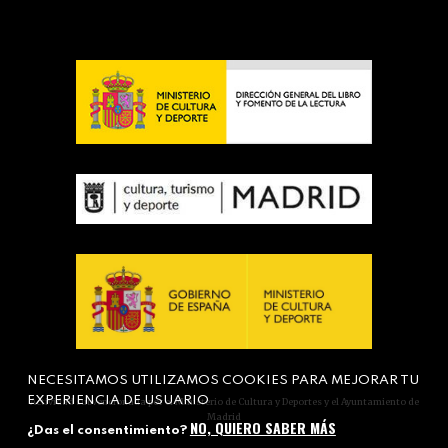
NECESITAMOS UTILIZAMOS COOKIES PARA MEJORAR TU
EXPERIENCIA DE USUARIO
Actividad subvencionada por el Ministerio de Cultura y Deportes y el Ayuntamiento de
Madrid
NO, QUIERO SABER MÁS
¿Das el consentimiento?