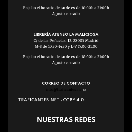
En julio el horario de tarde es de 18:00h a 21:00h
Agosto cerrado
LIBRERÍA ATENEO LA MALICIOSA
C/ de las Peñuelas, 12. 28005 Madrid
M-S de 10:30-14:30 y L-V 17:00-21:00
En julio el horario de tarde es de 18:00h a 21:00h
Agosto cerrado
CORREO DE CONTACTO
info@traficantes.net
(link
sends
TRAFICANTES.NET -
CC BY 4.0
e-
mail)
NUESTRAS REDES