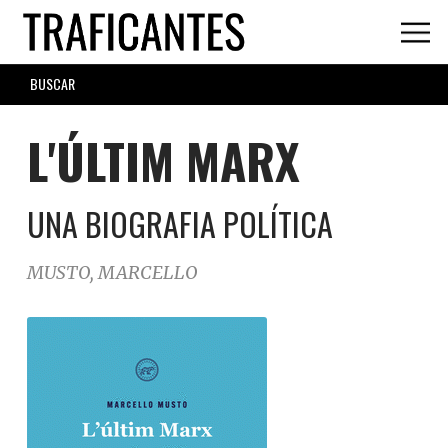
Skip
to
main
SEARCH
content
FORM
L'ÚLTIM MARX
UNA BIOGRAFIA POLÍTICA
MUSTO, MARCELLO