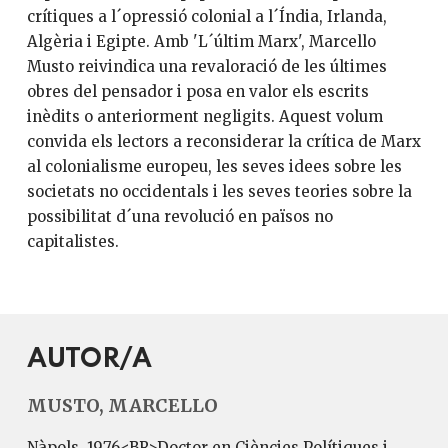
crítiques a l´opressió colonial a l´Índia, Irlanda,
Algèria i Egipte. Amb 'L´últim Marx', Marcello
Musto reivindica una revaloració de les últimes
obres del pensador i posa en valor els escrits
inèdits o anteriorment negligits. Aquest volum
convida els lectors a reconsiderar la crítica de Marx
al colonialisme europeu, les seves idees sobre les
societats no occidentals i les seves teories sobre la
possibilitat d´una revolució en països no
capitalistes.
AUTOR/A
MUSTO, MARCELLO
Nàpols, 1976<BR>Doctor en Ciències Polítiques i