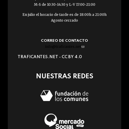
M-S de 10:30-14:30 y L-V 17:00-21:00
En julio el horario de tarde es de 18:00h a 21:00h
Agosto cerrado
CORREO DE CONTACTO
info@traficantes.net
(link
sends
TRAFICANTES.NET -
CC BY 4.0
e-
mail)
NUESTRAS REDES