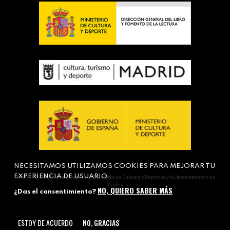
NECESITAMOS UTILIZAMOS COOKIES PARA MEJORAR TU
EXPERIENCIA DE USUARIO
Actividad subvencionada por el Ministerio de Cultura y Deportes y el Ayuntamiento de
Madrid
NO, QUIERO SABER MÁS
¿Das el consentimiento?
ESTOY DE ACUERDO
NO, GRACIAS