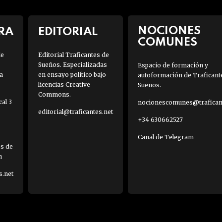
NOCIONES
RA
EDITORIAL
COMUNES
de
Editorial Traficantes de
Sueños. Especializadas
Espacio de formación y
a
en ensayo político bajo
autoformación de Traficant
licencias Creative
Sueños.
Commons.
al 3
nocionescomunes@traficant
editorial@traficantes.net
+34 630662527
Canal de Telegram
es de
h
s.net