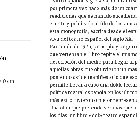
teatro español. Siglo XX», de Franci
por primera vez hace más de un cuart
reediciones que se han ido sucediend
escrito y publicado al filo de los año
esta monografía, escrita desde el estu
viva del teatro español del siglo XX.
Partiendo de 1975, principio y origen
que vertebran el libro repite el mis
ión
descripción del medio para llegar al p
aquellas obras que obtuvieron un may
poniendo así de manifiesto lo que es
× 0 cm
permite llevar a cabo una doble lectur
política teatral española en los últim
más éxito tuvieron o mejor represent
Una obra que pretende ser más que un
los días, un libro «del» teatro español