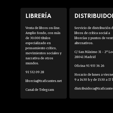
LIBRERÍA
DISTRIBUIDO
Venta de libros on-line.
Servicio de distribución 
Amplio fondo, con más
libros de crítica social a
de 30.000 títulos
librerías y puntos de vent
especializado en
alternativos.
pensamiento crítico,
C/ San Máximo 31 - 2º Loc
movimientos sociales y
28041 Madrid
narrativa de otros
mundos.
Oficina 91 933 36 26
91 532 09 28
Horario de lunes a viern
9 a 14:30 h y de 15:30 a 17 
libreria@traficantes.net
distribuidora@traficante
Canal de Telegram