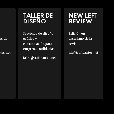
TALLER DE
NEW LEFT
DISEÑO
REVIEW
Servicios de diseño
Edición en
es de
gráfico y
castellano de la
comunicación para
revista.
empresas solidarias.
es.net
nlr@traficantes.net
taller@traficantes.net