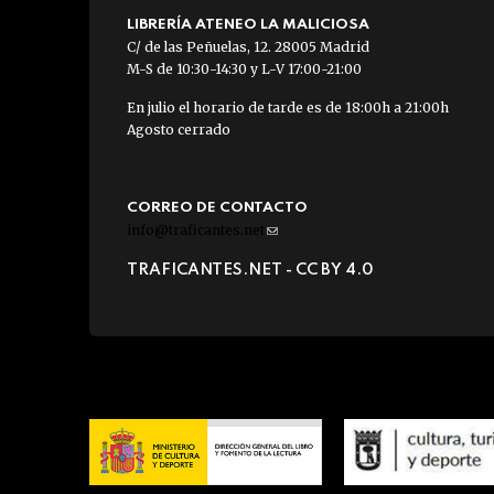
LIBRERÍA ATENEO LA MALICIOSA
C/ de las Peñuelas, 12. 28005 Madrid
M-S de 10:30-14:30 y L-V 17:00-21:00
En julio el horario de tarde es de 18:00h a 21:00h
Agosto cerrado
CORREO DE CONTACTO
info@traficantes.net
(link
sends
TRAFICANTES.NET -
CC BY 4.0
e-
mail)