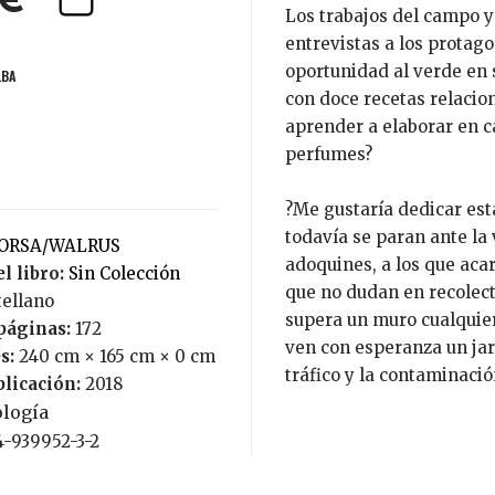
0€
Los trabajos del campo y
entrevistas a los protag
oportunidad al verde en 
LBA
con doce recetas relacio
aprender a elaborar en c
perfumes?
?Me gustaría dedicar est
todavía se paran ante la 
MORSA/WALRUS
adoquines, a los que acar
l libro:
Sin Colección
que no dudan en recolect
tellano
supera un muro cualquier
páginas:
172
ven con esperanza un jard
s:
240 cm × 165 cm × 0 cm
tráfico y la contaminació
blicación:
2018
ología
4-939952-3-2