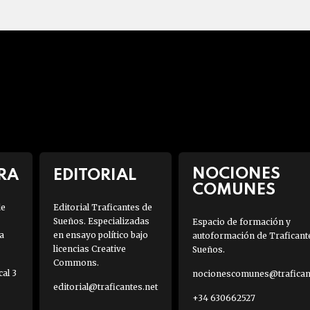
NOCIONES
RA
EDITORIAL
COMUNES
de
Editorial Traficantes de
Sueños. Especializadas
Espacio de formación y
a
en ensayo político bajo
autoformación de Traficant
licencias Creative
Sueños.
Commons.
al 3
nocionescomunes@traficant
editorial@traficantes.net
+34 630662527