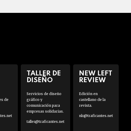
TALLER DE
NEW LEFT
DISEÑO
REVIEW
Servicios de diseño
Edición en
es de
gráfico y
castellano de la
comunicación para
revista.
empresas solidarias.
es.net
nlr@traficantes.net
taller@traficantes.net