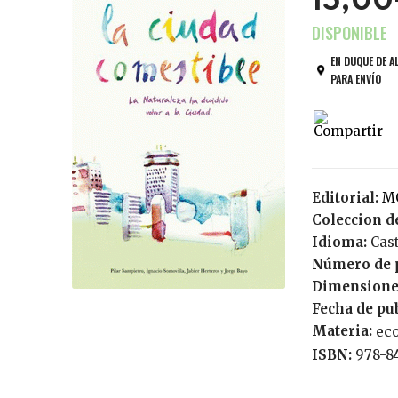
15,0
EN DUQUE DE A
PARA ENVÍO
Editorial:
Coleccion de
Idioma:
Cas
Número de 
Dimensione
Fecha de pu
Materia:
ec
ISBN:
978-8