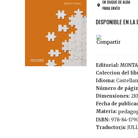
EN DUQUE DE ALBA
PARA ENVÍO
Editorial:
MONT
Coleccion del lib
Idioma:
Castella
Número de pági
Dimensiones:
21
Fecha de publica
Materia:
pedagog
ISBN:
978-84-179
Traductor/a:
JUL