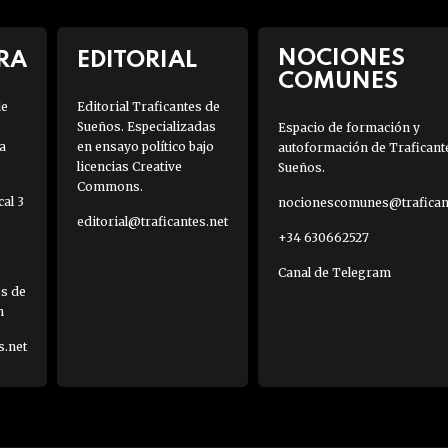
NOCIONES
RA
EDITORIAL
COMUNES
de
Editorial Traficantes de
Sueños. Especializadas
Espacio de formación y
a
en ensayo político bajo
autoformación de Traficant
licencias Creative
Sueños.
Commons.
al 3
nocionescomunes@traficant
editorial@traficantes.net
+34 630662527
Canal de Telegram
es de
h
s.net