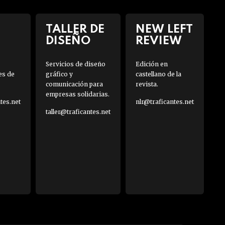
TALLER DE
NEW LEFT
DISEÑO
REVIEW
Servicios de diseño
Edición en
es de
gráfico y
castellano de la
comunicación para
revista.
empresas solidarias.
es.net
nlr@traficantes.net
taller@traficantes.net