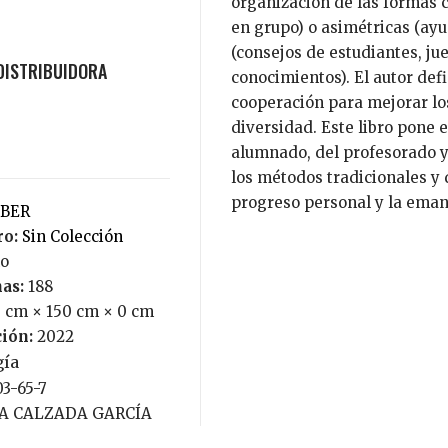
organización de las formas 
en grupo) o asimétricas (ayud
(consejos de estudiantes, ju
conocimientos). El autor defi
cooperación para mejorar lo
diversidad. Este libro pone 
alumnado, del profesorado y
los métodos tradicionales y
progreso personal y la eman
ABER
ro:
Sin Colección
no
nas:
188
0 cm × 150 cm × 0 cm
ción:
2022
ía
03-65-7
IA CALZADA GARCÍA