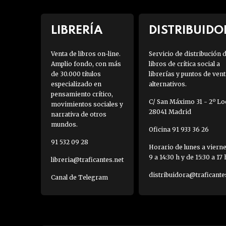
LIBRERÍA
DISTRIBUIDO
Venta de libros on-line.
Servicio de distribución 
Amplio fondo, con más
libros de crítica social a
de 30.000 títulos
librerías y puntos de vent
especializado en
alternativos.
pensamiento crítico,
C/ San Máximo 31 - 2º Loc
movimientos sociales y
28041 Madrid
narrativa de otros
mundos.
Oficina 91 933 36 26
91 532 09 28
Horario de lunes a viern
9 a 14:30 h y de 15:30 a 17 
libreria@traficantes.net
distribuidora@traficante
Canal de Telegram