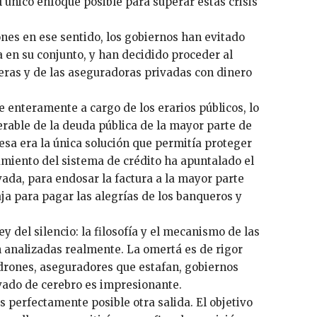
l único enfoque posible para superar estas crisis
ones en ese sentido, los gobiernos han evitado
 en su conjunto, y han decidido proceder al
eras y de las aseguradoras privadas con dinero
re enteramente a cargo de los erarios públicos, lo
rable de la deuda pública de la mayor parte de
esa era la única solución que permitía proteger
namiento del sistema de crédito ha apuntalado el
ada, para endosar la factura a la mayor parte
aja para pagar las alegrías de los banqueros y
y del silencio: la filosofía y el mecanismo de las
analizadas realmente. La omertá es de rigor
adrones, aseguradores que estafan, gobiernos
vado de cerebro es impresionante.
Es perfectamente posible otra salida. El objetivo