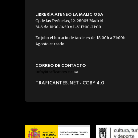
LIBRERÍA ATENEO LA MALICIOSA
C/ de las Peñuelas, 12. 28005 Madrid
M-S de 10:30-14:30 y L-V 17:00-21:00
En julio el horario de tarde es de 18:00h a 21:00h
Agosto cerrado
CORREO DE CONTACTO
info@traficantes.net
(link
sends
TRAFICANTES.NET -
CC BY 4.0
e-
mail)