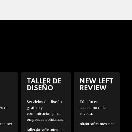
TALLER DE
NEW LEFT
DISEÑO
REVIEW
Servicios de diseño
Edición en
es de
gráfico y
castellano de la
comunicación para
revista.
empresas solidarias.
es.net
nlr@traficantes.net
taller@traficantes.net