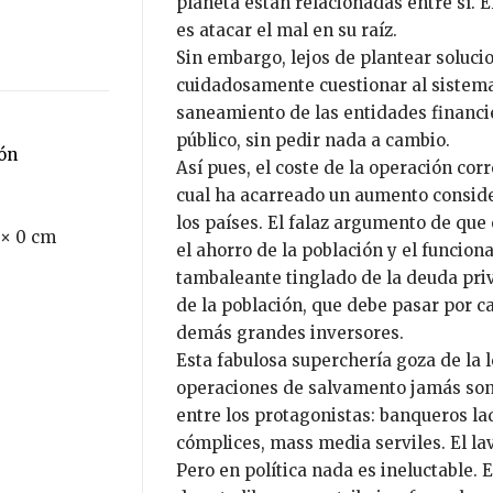
planeta están relacionadas entre sí. E
es atacar el mal en su raíz.
Sin embargo, lejos de plantear soluci
cuidadosamente cuestionar al sistema
saneamiento de las entidades financi
público, sin pedir nada a cambio.
ión
Así pues, el coste de la operación cor
cual ha acarreado un aumento conside
los países. El falaz argumento de que 
 × 0 cm
el ahorro de la población y el funcio
tambaleante tinglado de la deuda priv
de la población, que debe pasar por c
demás grandes inversores.
Esta fabulosa superchería goza de la le
operaciones de salvamento jamás son 
entre los protagonistas: banqueros l
cómplices, mass media serviles. El la
Pero en política nada es ineluctable. 