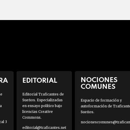
NOCIONES
RA
EDITORIAL
COMUNES
de
Editorial Traficantes de
Sueños. Especializadas
Espacio de formación y
a
en ensayo político bajo
autoformación de Traficant
licencias Creative
Sueños.
Commons.
al 3
nocionescomunes@traficant
editorial@traficantes.net