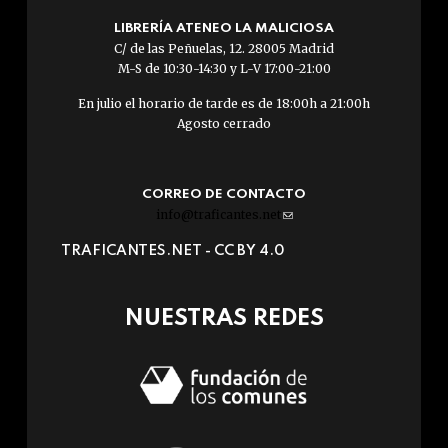
LIBRERÍA ATENEO LA MALICIOSA
C/ de las Peñuelas, 12. 28005 Madrid
M-S de 10:30-14:30 y L-V 17:00-21:00
En julio el horario de tarde es de 18:00h a 21:00h
Agosto cerrado
CORREO DE CONTACTO
info@traficantes.net
(link
sends
TRAFICANTES.NET -
CC BY 4.0
e-
mail)
NUESTRAS REDES