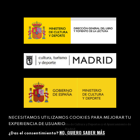
NECESITAMOS UTILIZAMOS COOKIES PARA MEJORAR TU
EXPERIENCIA DE USUARIO
Actividad subvencionada por el Ministerio de Cultura y Deportes y el Ayuntamiento de
Madrid
NO, QUIERO SABER MÁS
¿Das el consentimiento?