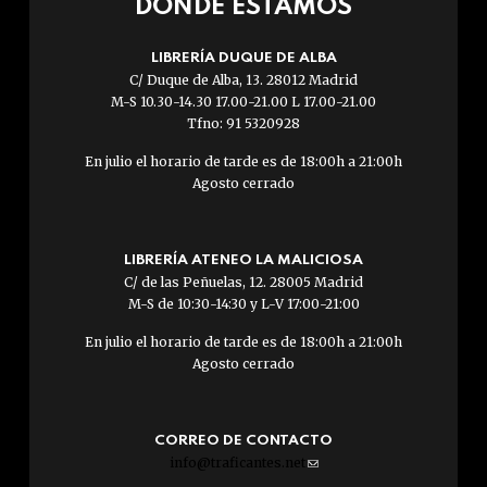
DÓNDE ESTAMOS
LIBRERÍA DUQUE DE ALBA
C/ Duque de Alba, 13. 28012 Madrid
M-S 10.30-14.30 17.00-21.00 L 17.00-21.00
Tfno: 91 5320928
En julio el horario de tarde es de 18:00h a 21:00h
Agosto cerrado
LIBRERÍA ATENEO LA MALICIOSA
C/ de las Peñuelas, 12. 28005 Madrid
M-S de 10:30-14:30 y L-V 17:00-21:00
En julio el horario de tarde es de 18:00h a 21:00h
Agosto cerrado
CORREO DE CONTACTO
info@traficantes.net
(link
sends