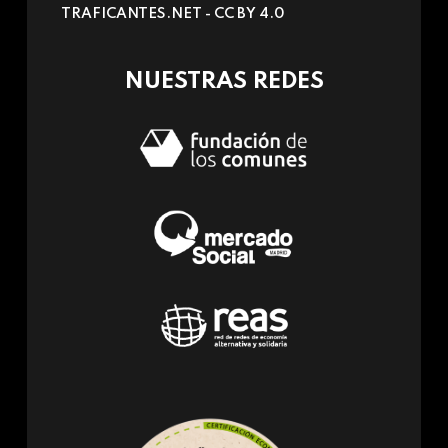
TRAFICANTES.NET -
CC BY 4.0
e-
mail)
NUESTRAS REDES