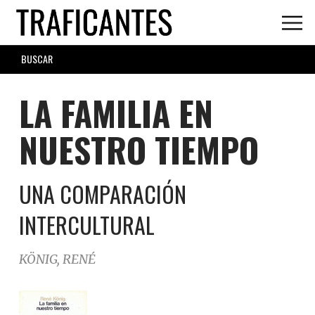
Skip
to
main
SEARCH
content
FORM
LA FAMILIA EN
NUESTRO TIEMPO
UNA COMPARACIÓN
INTERCULTURAL
KÖNIG, RENÉ