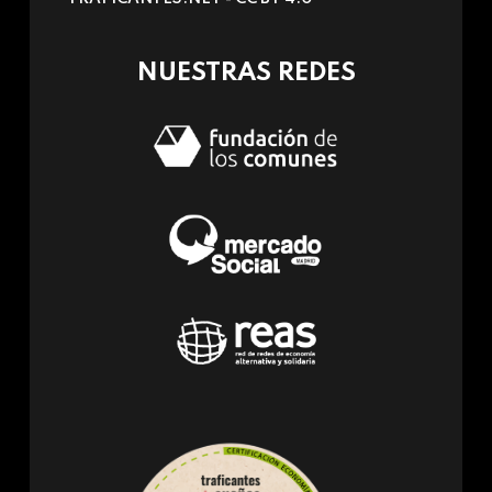
e-
mail)
NUESTRAS REDES