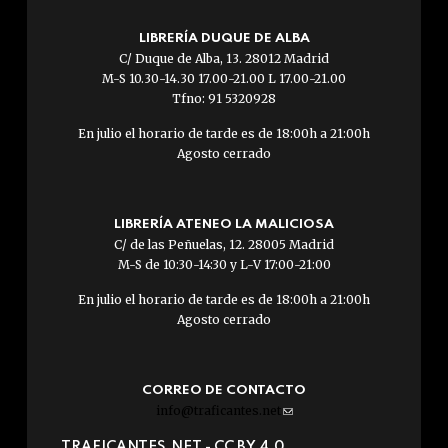
LIBRERÍA DUQUE DE ALBA
C/ Duque de Alba, 13. 28012 Madrid
M-S 10.30-14.30 17.00-21.00 L 17.00-21.00
Tfno: 91 5320928
En julio el horario de tarde es de 18:00h a 21:00h
Agosto cerrado
LIBRERÍA ATENEO LA MALICIOSA
C/ de las Peñuelas, 12. 28005 Madrid
M-S de 10:30-14:30 y L-V 17:00-21:00
En julio el horario de tarde es de 18:00h a 21:00h
Agosto cerrado
CORREO DE CONTACTO
info@traficantes.net
(link
sends
TRAFICANTES.NET -
CC BY 4.0