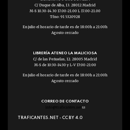
C/ Duque de Alba, 13. 28012 Madrid
M-S 10.30-14.30 17.00-21.00 L 17.00-21.00
Tfno: 91 5320928
En julio el horario de tarde es de 18:00h a 21:00h
Agosto cerrado
LIBRERÍA ATENEO LA MALICIOSA
C/ de las Peñuelas, 12. 28005 Madrid
M-S de 10:30-14:30 y L-V 17:00-21:00
En julio el horario de tarde es de 18:00h a 21:00h
Agosto cerrado
CORREO DE CONTACTO
info@traficantes.net
(link
sends
TRAFICANTES.NET -
CC BY 4.0
e-
mail)