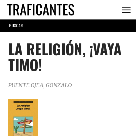
Skip
to
main
SEARCH
content
FORM
LA RELIGIÓN, ¡VAYA
TIMO!
PUENTE OJEA, GONZALO