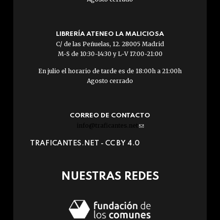
LIBRERÍA ATENEO LA MALICIOSA
C/ de las Peñuelas, 12. 28005 Madrid
M-S de 10:30-14:30 y L-V 17:00-21:00
En julio el horario de tarde es de 18:00h a 21:00h
Agosto cerrado
CORREO DE CONTACTO
info@traficantes.net
(link
sends
TRAFICANTES.NET -
CC BY 4.0
e-
mail)
NUESTRAS REDES