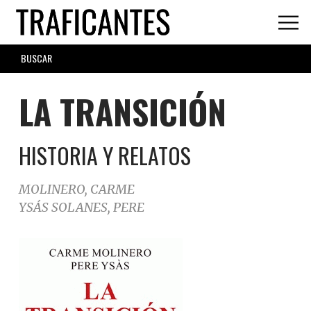
Skip
to
main
SEARCH
content
FORM
LA TRANSICIÓN
HISTORIA Y RELATOS
MOLINERO, CARME
YSÁS SOLANES, PERE