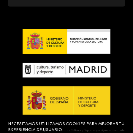
NECESITAMOS UTILIZAMOS COOKIES PARA MEJORAR TU
EXPERIENCIA DE USUARIO
Actividad subvencionada por el Ministerio de Cultura y Deportes y el Ayuntamiento de