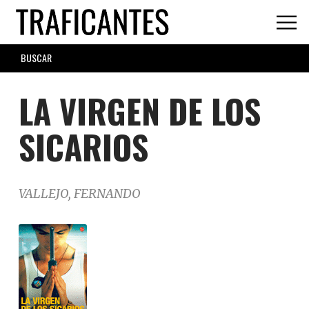
Skip
to
main
SEARCH
content
FORM
LA VIRGEN DE LOS
SICARIOS
VALLEJO, FERNANDO