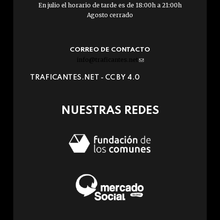
En julio el horario de tarde es de 18:00h a 21:00h
Agosto cerrado
CORREO DE CONTACTO
info@traficantes.net
(link
sends
TRAFICANTES.NET -
CC BY 4.0
e-
mail)
NUESTRAS REDES