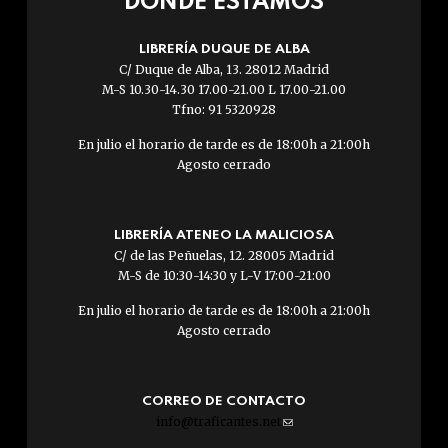
DÓNDE ESTAMOS
LIBRERÍA DUQUE DE ALBA
C/ Duque de Alba, 13. 28012 Madrid
M-S 10.30-14.30 17.00-21.00 L 17.00-21.00
Tfno: 91 5320928
En julio el horario de tarde es de 18:00h a 21:00h
Agosto cerrado
LIBRERÍA ATENEO LA MALICIOSA
C/ de las Peñuelas, 12. 28005 Madrid
M-S de 10:30-14:30 y L-V 17:00-21:00
En julio el horario de tarde es de 18:00h a 21:00h
Agosto cerrado
CORREO DE CONTACTO
info@traficantes.net
(link
sends