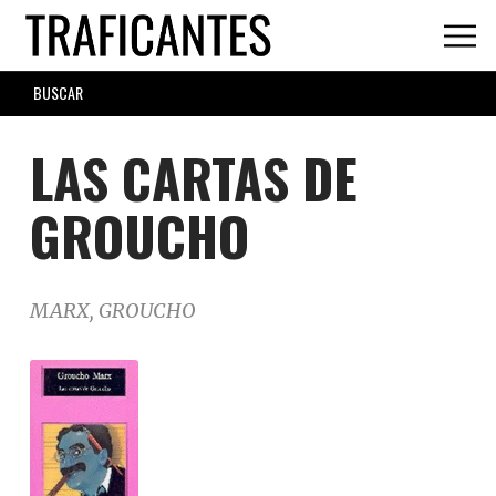
Skip
to
main
SEARCH
content
FORM
LAS CARTAS DE
GROUCHO
MARX, GROUCHO