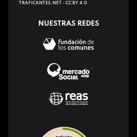
TRAFICANTES.NET -
CC BY 4.0
e-
mail)
NUESTRAS REDES