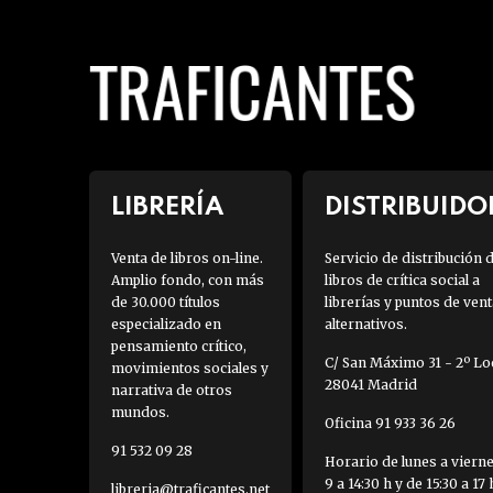
LIBRERÍA
DISTRIBUIDO
Venta de libros on-line.
Servicio de distribución 
Amplio fondo, con más
libros de crítica social a
de 30.000 títulos
librerías y puntos de vent
especializado en
alternativos.
pensamiento crítico,
C/ San Máximo 31 - 2º Loc
movimientos sociales y
28041 Madrid
narrativa de otros
mundos.
Oficina 91 933 36 26
91 532 09 28
Horario de lunes a viern
9 a 14:30 h y de 15:30 a 17 
libreria@traficantes.net