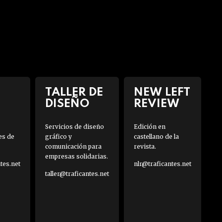
TALLER DE
NEW LEFT
DISEÑO
REVIEW
Servicios de diseño
Edición en
es de
gráfico y
castellano de la
comunicación para
revista.
empresas solidarias.
es.net
nlr@traficantes.net
taller@traficantes.net