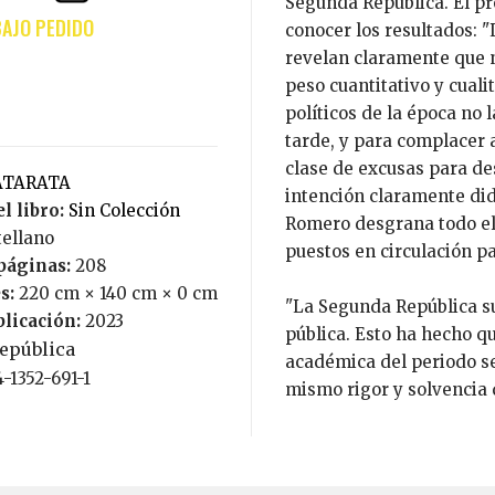
Segunda República. El pro
conocer los resultados: 
revelan claramente que n
peso cuantitativo y cualit
políticos de la época no
tarde, y para complacer 
clase de excusas para de
CATARATA
intención claramente didá
l libro:
Sin Colección
Romero desgrana todo el
tellano
puestos en circulación p
páginas:
208
s:
220 cm × 140 cm × 0 cm
"La Segunda República su
blicación:
2023
pública. Esto ha hecho qu
república
académica del periodo se
4-1352-691-1
mismo rigor y solvencia q