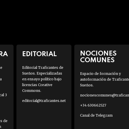
NOCIONES
RA
EDITORIAL
COMUNES
de
Editorial Traficantes de
Sueños. Especializadas
Espacio de formación y
a
en ensayo político bajo
autoformación de Traficant
licencias Creative
Sueños.
Commons.
al 3
nocionescomunes@traficant
editorial@traficantes.net
+34 630662527
Canal de Telegram
es de
h