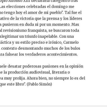
pio Alfonso XIII declararía categórico tras
"Las elecciones celebradas el domingo me
o tengo hoy el amor de mi pueblo". Tal fue el
ativo de la victoria que la prensa y los líderes
 la pusieron en duda ni por un momento. Mas
al revisionismo franquista, se buscaron toda
slegitimar un triunfo inapelable. Con una
ctica y su estilo preciso e irónico, Carmelo
 contexto desmontando muchos de los bulos
ara falsear los verdaderos acontecimientos.
ele desatar poderosas pasiones en la opinión
e la producción audiovisual, literaria o
a muy prolija. Ahora bien, no siempre lo es del
ue este libro". (Pablo Simón)