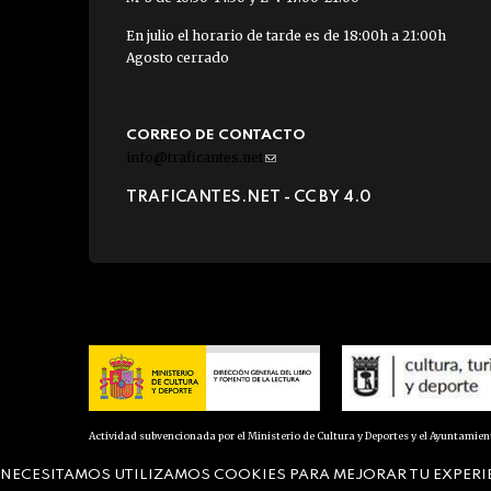
En julio el horario de tarde es de 18:00h a 21:00h
Agosto cerrado
CORREO DE CONTACTO
info@traficantes.net
(link
sends
TRAFICANTES.NET -
CC BY 4.0
e-
mail)
Actividad subvencionada por el Ministerio de Cultura y Deportes y el Ayuntamie
NECESITAMOS UTILIZAMOS COOKIES PARA MEJORAR TU EXPERI