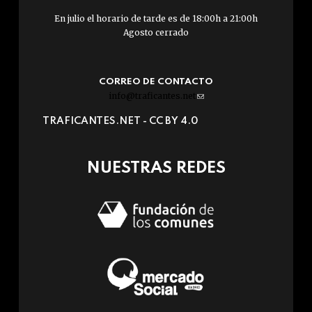
En julio el horario de tarde es de 18:00h a 21:00h
Agosto cerrado
CORREO DE CONTACTO
info@traficantes.net
(link
sends
TRAFICANTES.NET -
CC BY 4.0
e-
mail)
NUESTRAS REDES