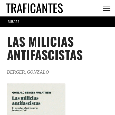
Skip
to
main
SEARCH
content
FORM
LAS MILICIAS
ANTIFASCISTAS
BERGER, GONZALO