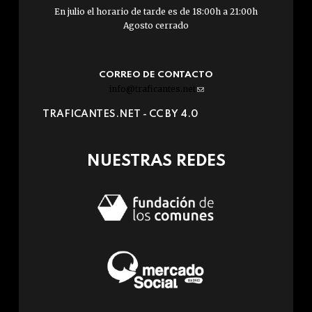
En julio el horario de tarde es de 18:00h a 21:00h
Agosto cerrado
CORREO DE CONTACTO
info@traficantes.net
(link
sends
TRAFICANTES.NET -
CC BY 4.0
e-
mail)
NUESTRAS REDES