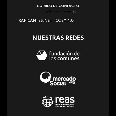
CORREO DE CONTACTO
info@traficantes.net
(link
sends
TRAFICANTES.NET -
CC BY 4.0
e-
mail)
NUESTRAS REDES