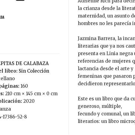
Adrienne Rich para decir
la crianza desde la litera
maternidad, un asunto de
LBA
hombres no les parecía i
Jazmina Barrera, la incan
literarias que ya nos ca
presenta en Linia negra 
referencias de mujeres q
PEPITAS DE CALABAZA
lactancia desde el arte y 
l libro:
Sin Colección
femeninas que pasaron p
tellano
decidieron representarlo
páginas:
160
s:
210 cm × 145 cm × 0 cm
Este es un libro que da c
blicación:
2020
generoso, múltiple,
ianza
fecundo y comunal, un li
4-17386-52-8
literarios: un libro micr