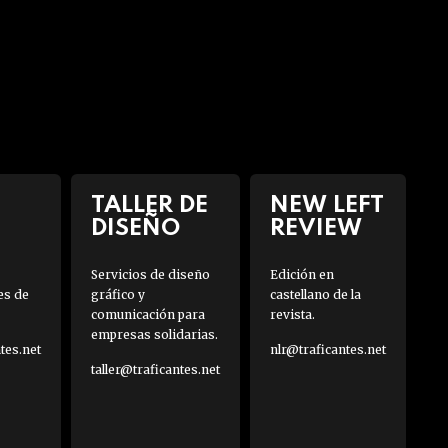
TALLER DE
NEW LEFT
DISEÑO
REVIEW
Servicios de diseño
Edición en
es de
gráfico y
castellano de la
comunicación para
revista.
empresas solidarias.
es.net
nlr@traficantes.net
taller@traficantes.net