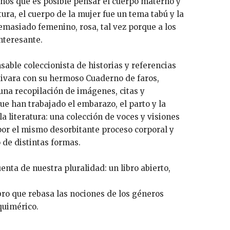
nos que es posible pensar el cuerpo materno y
tura, el cuerpo de la mujer fue un tema tabú y la
masiado femenino, rosa, tal vez porque a los
nteresante.
sable coleccionista de historias y referencias
utivara con su hermoso Cuaderno de faros,
una recopilación de imágenes, citas y
ue han trabajado el embarazo, el parto y la
la literatura: una colección de voces y visiones
or el mismo desorbitante proceso corporal y
 de distintas formas.
uenta de nuestra pluralidad: un libro abierto,
bro que rebasa las nociones de los géneros
oquimérico.