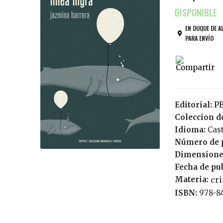
EN DUQUE DE A
PARA ENVÍO
Editorial:
Coleccion de
Idioma:
Cas
Número de 
Dimensione
Fecha de pu
Materia:
cr
ISBN:
978-8