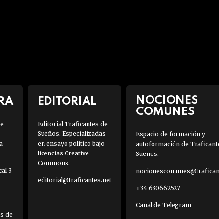
NOCIONES
RA
EDITORIAL
COMUNES
de
Editorial Traficantes de
Sueños. Especializadas
Espacio de formación y
a
en ensayo político bajo
autoformación de Traficant
licencias Creative
Sueños.
Commons.
al 3
nocionescomunes@traficant
editorial@traficantes.net
+34 630662527
Canal de Telegram
es de