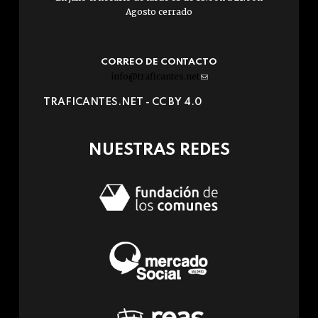
Agosto cerrado
CORREO DE CONTACTO
info@traficantes.net
(link
sends
TRAFICANTES.NET -
CC BY 4.0
e-
mail)
NUESTRAS REDES