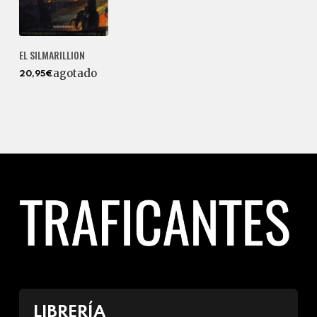
EL SILMARILLION
agotado
20,95€
LIBRERÍA