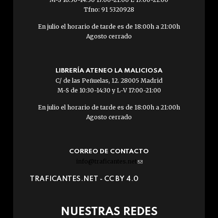
Tfno: 91 5320928
En julio el horario de tarde es de 18:00h a 21:00h
Agosto cerrado
LIBRERÍA ATENEO LA MALICIOSA
C/ de las Peñuelas, 12. 28005 Madrid
M-S de 10:30-14:30 y L-V 17:00-21:00
En julio el horario de tarde es de 18:00h a 21:00h
Agosto cerrado
CORREO DE CONTACTO
info@traficantes.net
(link
sends
TRAFICANTES.NET -
CC BY 4.0
e-
mail)
NUESTRAS REDES