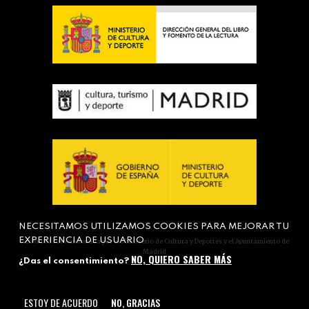
NECESITAMOS UTILIZAMOS COOKIES PARA MEJORAR TU
EXPERIENCIA DE USUARIO
Actividad subvencionada por el Ministerio de Cultura y Deportes y el Ayuntamiento de
Madrid
NO, QUIERO SABER MÁS
¿Das el consentimiento?
ESTOY DE ACUERDO
NO, GRACIAS