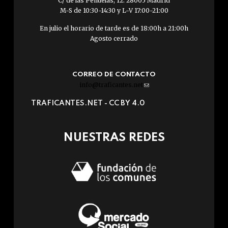
C/ de las Peñuelas, 12. 28005 Madrid
M-S de 10:30-14:30 y L-V 17:00-21:00
En julio el horario de tarde es de 18:00h a 21:00h
Agosto cerrado
CORREO DE CONTACTO
info@traficantes.net
(link
sends
TRAFICANTES.NET -
CC BY 4.0
e-
mail)
NUESTRAS REDES