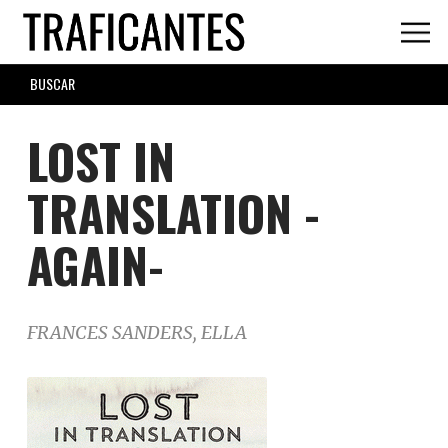
Skip
to
main
SEARCH
content
FORM
LOST IN
TRANSLATION -
AGAIN-
FRANCES SANDERS, ELLA