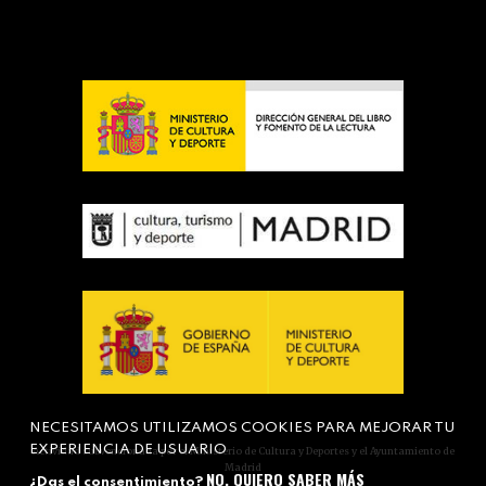
NECESITAMOS UTILIZAMOS COOKIES PARA MEJORAR TU
EXPERIENCIA DE USUARIO
Actividad subvencionada por el Ministerio de Cultura y Deportes y el Ayuntamiento de
Madrid
NO, QUIERO SABER MÁS
¿Das el consentimiento?