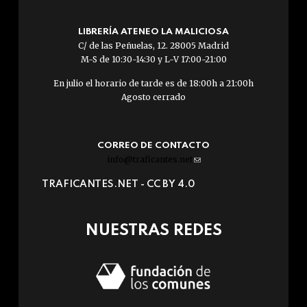
LIBRERÍA ATENEO LA MALICIOSA
C/ de las Peñuelas, 12. 28005 Madrid
M-S de 10:30-14:30 y L-V 17:00-21:00
En julio el horario de tarde es de 18:00h a 21:00h
Agosto cerrado
CORREO DE CONTACTO
info@traficantes.net
(link
sends
TRAFICANTES.NET -
CC BY 4.0
e-
mail)
NUESTRAS REDES