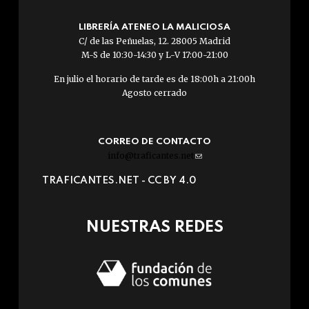
LIBRERÍA ATENEO LA MALICIOSA
C/ de las Peñuelas, 12. 28005 Madrid
M-S de 10:30-14:30 y L-V 17:00-21:00
En julio el horario de tarde es de 18:00h a 21:00h
Agosto cerrado
CORREO DE CONTACTO
info@traficantes.net
(link
sends
TRAFICANTES.NET -
CC BY 4.0
e-
mail)
NUESTRAS REDES