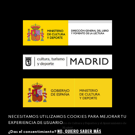
NECESITAMOS UTILIZAMOS COOKIES PARA MEJORAR TU
EXPERIENCIA DE USUARIO
Actividad subvencionada por el Ministerio de Cultura y Deportes y el Ayuntamiento de
Madrid
NO, QUIERO SABER MÁS
¿Das el consentimiento?