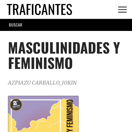
Skip
to
main
SEARCH
content
FORM
MASCULINIDADES Y
FEMINISMO
AZPIAZU CARBALLO, JOKIN