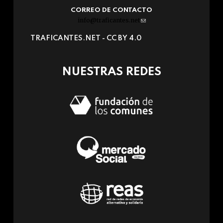
CORREO DE CONTACTO
info@traficantes.net
(link
sends
TRAFICANTES.NET -
CC BY 4.0
e-
mail)
NUESTRAS REDES