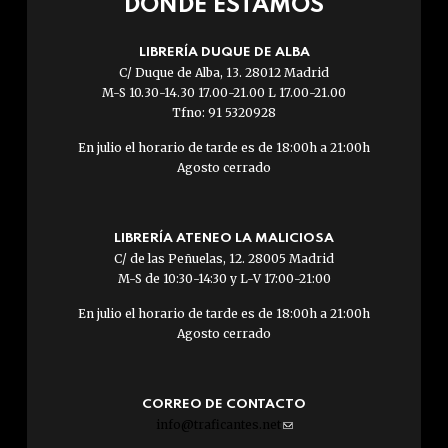
DÓNDE ESTAMOS
LIBRERÍA DUQUE DE ALBA
C/ Duque de Alba, 13. 28012 Madrid
M-S 10.30-14.30 17.00-21.00 L 17.00-21.00
Tfno: 91 5320928
En julio el horario de tarde es de 18:00h a 21:00h
Agosto cerrado
LIBRERÍA ATENEO LA MALICIOSA
C/ de las Peñuelas, 12. 28005 Madrid
M-S de 10:30-14:30 y L-V 17:00-21:00
En julio el horario de tarde es de 18:00h a 21:00h
Agosto cerrado
CORREO DE CONTACTO
info@traficantes.net
(link
sends