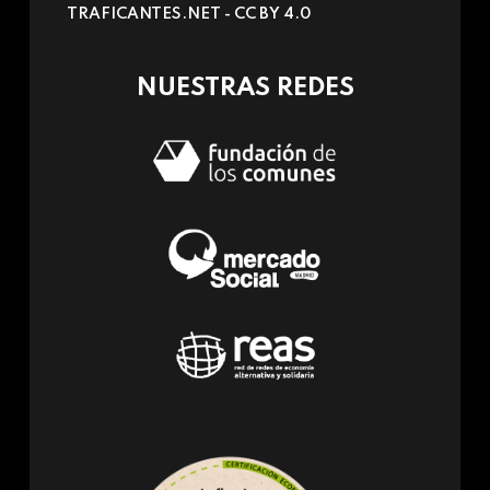
TRAFICANTES.NET -
CC BY 4.0
e-
mail)
NUESTRAS REDES