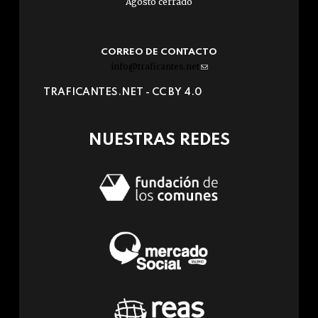
Agosto cerrado
CORREO DE CONTACTO
info@traficantes.net
(link
sends
TRAFICANTES.NET -
CC BY 4.0
e-
mail)
NUESTRAS REDES