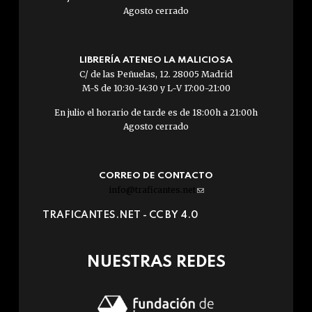
Agosto cerrado
LIBRERÍA ATENEO LA MALICIOSA
C/ de las Peñuelas, 12. 28005 Madrid
M-S de 10:30-14:30 y L-V 17:00-21:00
En julio el horario de tarde es de 18:00h a 21:00h
Agosto cerrado
CORREO DE CONTACTO
info@traficantes.net
(link
sends
TRAFICANTES.NET -
CC BY 4.0
e-
mail)
NUESTRAS REDES