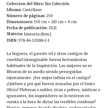
Coleccion del libro:
Sin Colección
Idioma:
Castellano
Número de páginas:
250
Dimensiones:
150 cm × 210 cm × 0 cm
Fecha de publicación:
2021
Materia:
historia (fem.)
ISBN:
978-84-123188-2-1
La hoguera, el garrote vil y otros castigos de
crueldad inimaginable fueron herramientas
habituales de la Inquisición. Las mujeres no se
libraron de su asedio siendo perseguidas
injustamente. ¿Ser mujer influía en el castigo?
¿Quiénes y por qué fueron acusadas por el Santo
Oficio? Plebeyas o nobles, ricas o pobres, místicas o
ignorantes, los inquisidores no lo tuvieron en
cuenta a la hora de dictar las terribles condenas?
Monjas, mujeres de vida disoluta, endemoniadas,