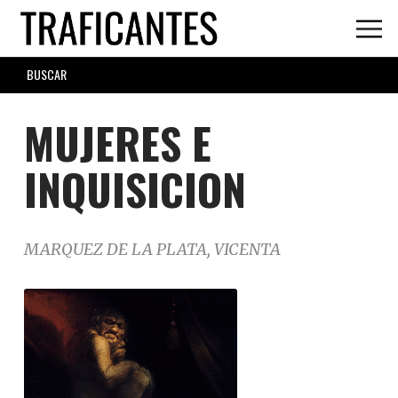
Skip
to
main
SEARCH
content
FORM
MUJERES E
INQUISICION
MARQUEZ DE LA PLATA, VICENTA