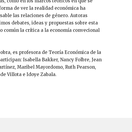
ías, como en los marcos teóricos en que se
 forma de ver la realidad económica ha
able las relaciones de género. Autoras
timos debates, ideas y propuestas sobre esta
o común la crítica a la economía convecional
 obra, es profesora de Teoría Económica de la
rticipan: Isabella Bakker, Nancy Folbre, Jean
artínez, Maribel Mayordomo, Ruth Pearson,
 de Villota e Idoye Zabala.