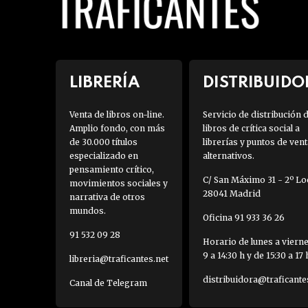
LIBRERÍA
DISTRIBUIDO
Venta de libros on-line.
Servicio de distribución 
Amplio fondo, con más
libros de crítica social a
de 30.000 títulos
librerías y puntos de vent
especializado en
alternativos.
pensamiento crítico,
C/ San Máximo 31 - 2º Loc
movimientos sociales y
28041 Madrid
narrativa de otros
mundos.
Oficina 91 933 36 26
91 532 09 28
Horario de lunes a viern
9 a 14:30 h y de 15:30 a 17 
libreria@traficantes.net
distribuidora@traficante
Canal de Telegram