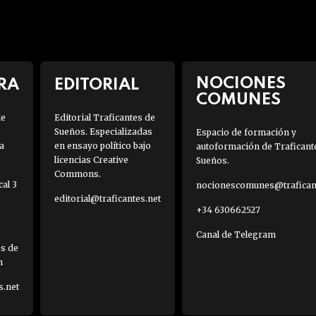
NOCIONES
RA
EDITORIAL
COMUNES
de
Editorial Traficantes de
Sueños. Especializadas
Espacio de formación y
a
en ensayo político bajo
autoformación de Traficant
licencias Creative
Sueños.
Commons.
al 3
nocionescomunes@traficant
editorial@traficantes.net
+34 630662527
Canal de Telegram
es de
h
s.net