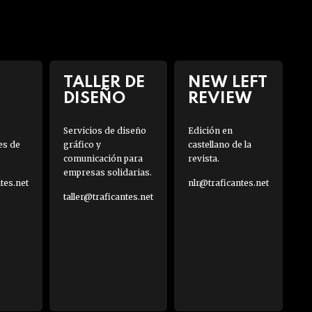
TALLER DE
NEW LEFT
DISEÑO
REVIEW
Servicios de diseño
Edición en
es de
gráfico y
castellano de la
comunicación para
revista.
empresas solidarias.
es.net
nlr@traficantes.net
taller@traficantes.net