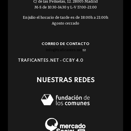
C/ de las Peñuelas, 12. 28005 Madrid
M-S de 10:30-14:30 y L-V 17:00-21:00
En julio el horario de tarde es de 18:00h a 21:00h
Agosto cerrado
CORREO DE CONTACTO
info@traficantes.net
(link
sends
TRAFICANTES.NET -
CC BY 4.0
e-
mail)
NUESTRAS REDES