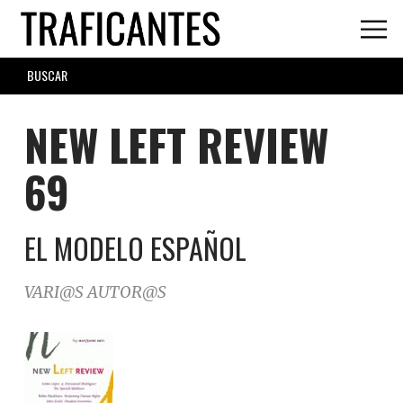
Skip
to
main
SEARCH
content
FORM
NEW LEFT REVIEW
69
EL MODELO ESPAÑOL
VARI@S AUTOR@S