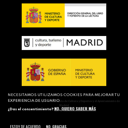
NECESITAMOS UTILIZAMOS COOKIES PARA MEJORAR TU
EXPERIENCIA DE USUARIO
Actividad subvencionada por el Ministerio de Cultura y Deportes y el Ayuntamiento de
Madrid
NO, QUIERO SABER MÁS
¿Das el consentimiento?
ESTOY DE ACUERDO
NO, GRACIAS