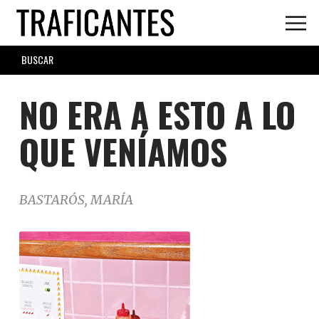
Skip
to
main
SEARCH
content
FORM
NO ERA A ESTO A LO
QUE VENÍAMOS
BASTARÓS, MARÍA