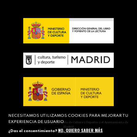
NECESITAMOS UTILIZAMOS COOKIES PARA MEJORAR TU
EXPERIENCIA DE USUARIO
Actividad subvencionada por el Ministerio de Cultura y Deportes y el Ayuntamiento de
Madrid
NO, QUIERO SABER MÁS
¿Das el consentimiento?