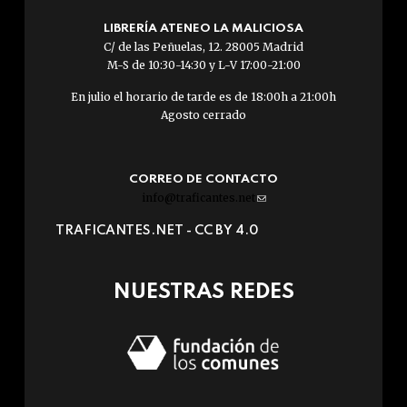
LIBRERÍA ATENEO LA MALICIOSA
C/ de las Peñuelas, 12. 28005 Madrid
M-S de 10:30-14:30 y L-V 17:00-21:00
En julio el horario de tarde es de 18:00h a 21:00h
Agosto cerrado
CORREO DE CONTACTO
info@traficantes.net
(link
sends
TRAFICANTES.NET -
CC BY 4.0
e-
mail)
NUESTRAS REDES