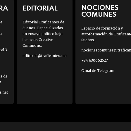
NOCIONES
RA
EDITORIAL
COMUNES
de
Editorial Traficantes de
Sueños. Especializadas
Espacio de formación y
a
en ensayo político bajo
autoformación de Traficant
licencias Creative
Sueños.
Commons.
al 3
nocionescomunes@traficant
editorial@traficantes.net
+34 630662527
Canal de Telegram
es de
h
s.net