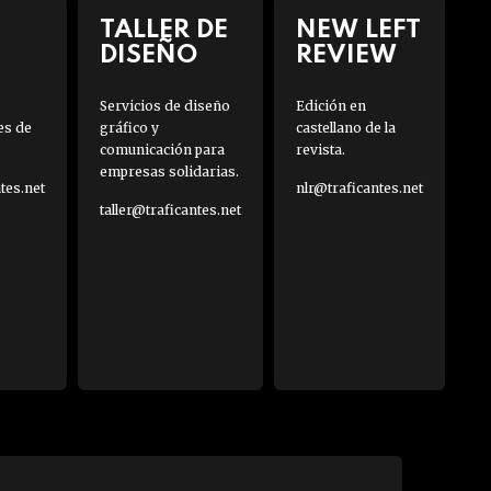
TALLER DE
NEW LEFT
DISEÑO
REVIEW
Servicios de diseño
Edición en
es de
gráfico y
castellano de la
comunicación para
revista.
empresas solidarias.
es.net
nlr@traficantes.net
taller@traficantes.net