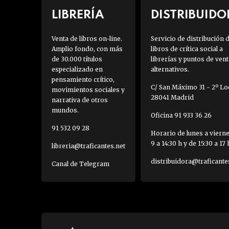
LIBRERÍA
DISTRIBUIDO
Venta de libros on-line.
Servicio de distribución 
Amplio fondo, con más
libros de crítica social a
de 30.000 títulos
librerías y puntos de vent
especializado en
alternativos.
pensamiento crítico,
C/ San Máximo 31 - 2º Loc
movimientos sociales y
28041 Madrid
narrativa de otros
mundos.
Oficina 91 933 36 26
91 532 09 28
Horario de lunes a viern
9 a 14:30 h y de 15:30 a 17 
libreria@traficantes.net
distribuidora@traficante
Canal de Telegram