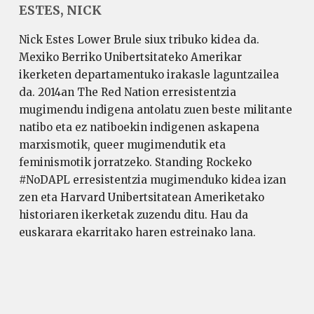
ESTES, NICK
Nick Estes Lower Brule siux tribuko kidea da.
Mexiko Berriko Unibertsitateko Amerikar
ikerketen departamentuko irakasle laguntzailea
da. 2014an The Red Nation erresistentzia
mugimendu indigena antolatu zuen beste militante
natibo eta ez natiboekin indigenen askapena
marxismotik, queer mugimendutik eta
feminismotik jorratzeko. Standing Rockeko
#NoDAPL erresistentzia mugimenduko kidea izan
zen eta Harvard Unibertsitatean Ameriketako
historiaren ikerketak zuzendu ditu. Hau da
euskarara ekarritako haren estreinako lana.