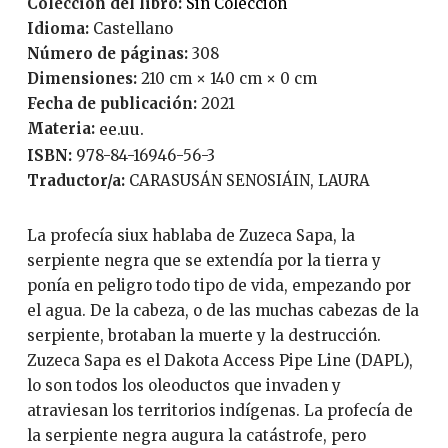
Coleccion del libro:
Sin Colección
Idioma:
Castellano
Número de páginas:
308
Dimensiones:
210 cm × 140 cm × 0 cm
Fecha de publicación:
2021
Materia:
ee.uu.
ISBN:
978-84-16946-56-3
Traductor/a:
CARASUSÁN SENOSIÁIN, LAURA
La profecía siux hablaba de Zuzeca Sapa, la
serpiente negra que se extendía por la tierra y
ponía en peligro todo tipo de vida, empezando por
el agua. De la cabeza, o de las muchas cabezas de la
serpiente, brotaban la muerte y la destrucción.
Zuzeca Sapa es el Dakota Access Pipe Line (DAPL),
lo son todos los oleoductos que invaden y
atraviesan los territorios indígenas. La profecía de
la serpiente negra augura la catástrofe, pero