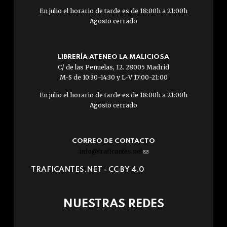
En julio el horario de tarde es de 18:00h a 21:00h
Agosto cerrado
LIBRERÍA ATENEO LA MALICIOSA
C/ de las Peñuelas, 12. 28005 Madrid
M-S de 10:30-14:30 y L-V 17:00-21:00
En julio el horario de tarde es de 18:00h a 21:00h
Agosto cerrado
CORREO DE CONTACTO
info@traficantes.net
(link
sends
TRAFICANTES.NET -
CC BY 4.0
e-
mail)
NUESTRAS REDES