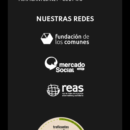
e-
mail)
NUESTRAS REDES