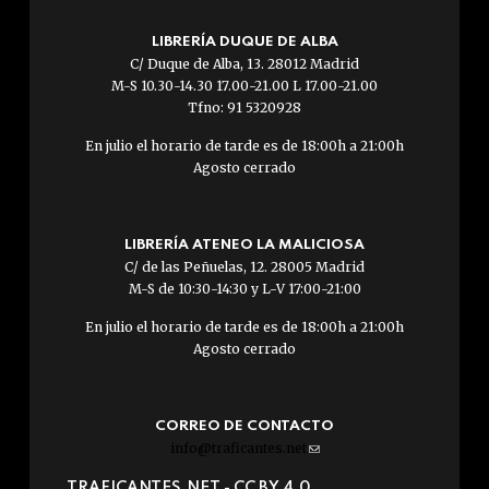
LIBRERÍA DUQUE DE ALBA
C/ Duque de Alba, 13. 28012 Madrid
M-S 10.30-14.30 17.00-21.00 L 17.00-21.00
Tfno: 91 5320928
En julio el horario de tarde es de 18:00h a 21:00h
Agosto cerrado
LIBRERÍA ATENEO LA MALICIOSA
C/ de las Peñuelas, 12. 28005 Madrid
M-S de 10:30-14:30 y L-V 17:00-21:00
En julio el horario de tarde es de 18:00h a 21:00h
Agosto cerrado
CORREO DE CONTACTO
info@traficantes.net
(link
sends
TRAFICANTES.NET -
CC BY 4.0