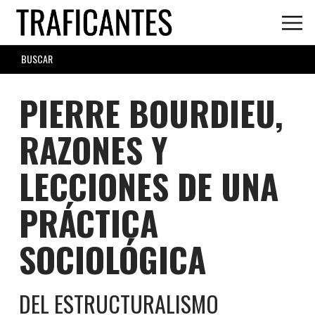
Skip
to
main
SEARCH
content
FORM
PIERRE BOURDIEU,
RAZONES Y
LECCIONES DE UNA
PRÁCTICA
SOCIOLÓGICA
DEL ESTRUCTURALISMO