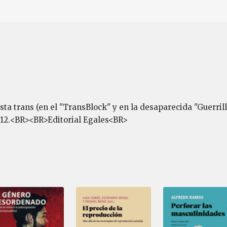
ista trans (en el "TransBlock" y en la desaparecida "Guerril
012.<BR><BR>Editorial Egales<BR>