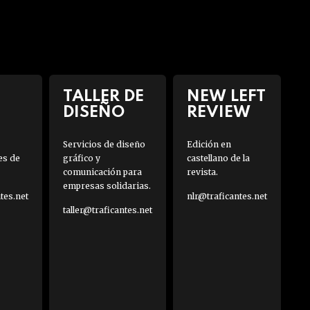
TALLER DE
NEW LEFT
DISEÑO
REVIEW
Servicios de diseño
Edición en
es de
gráfico y
castellano de la
comunicación para
revista.
empresas solidarias.
es.net
nlr@traficantes.net
taller@traficantes.net