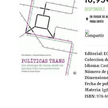
18,95
EN DUQUE DE A
PARA ENVÍO
Editorial:
Coleccion de
Idioma:
Cas
Número de 
Dimensione
Fecha de pu
Materia:
lgt
ISBN:
978-8