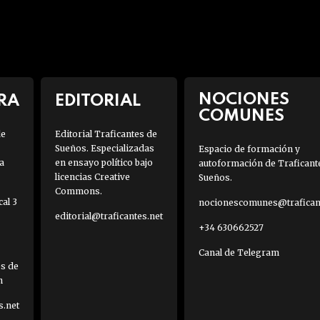
NOCIONES
RA
EDITORIAL
COMUNES
de
Editorial Traficantes de
Sueños. Especializadas
Espacio de formación y
a
en ensayo político bajo
autoformación de Traficant
licencias Creative
Sueños.
Commons.
al 3
nocionescomunes@traficant
editorial@traficantes.net
+34 630662527
Canal de Telegram
es de
h
s.net