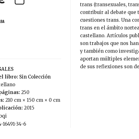
€
trans (transexuales, tra
contribuir al debate que 
cuestiones trans. Una com
LBA
trans en el ámbito norte
castellano. Artículos pu
son trabajos que nos han
y también como investiga
aportan múltiples elemen
de sus reflexiones son d
EGALES
l libro:
Sin Colección
tellano
páginas:
250
s:
210 cm × 150 cm × 0 cm
blicación:
2015
bqi
4-16491-34-6