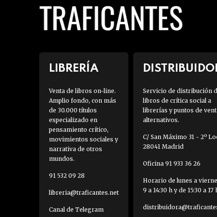
LIBRERÍA
DISTRIBUIDO
Venta de libros on-line.
Servicio de distribución 
Amplio fondo, con más
libros de crítica social a
de 30.000 títulos
librerías y puntos de vent
especializado en
alternativos.
pensamiento crítico,
C/ San Máximo 31 - 2º Loc
movimientos sociales y
28041 Madrid
narrativa de otros
mundos.
Oficina 91 933 36 26
91 532 09 28
Horario de lunes a viern
9 a 14:30 h y de 15:30 a 17 
libreria@traficantes.net
distribuidora@traficante
Canal de Telegram